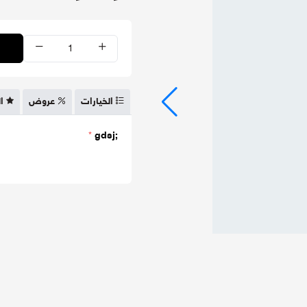
الخيارات
عروض
ا
*
;gdsj