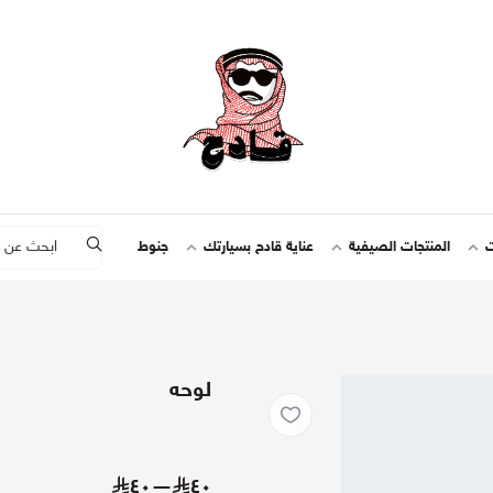
ت
المنتجات الصيفية
عناية قادح بسيارتك
جنوط
لوحه
—٤٠
٤٠