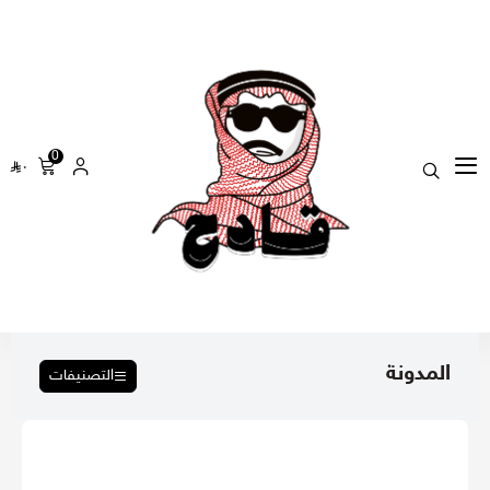
0
٠
المدونة
التصنيفات