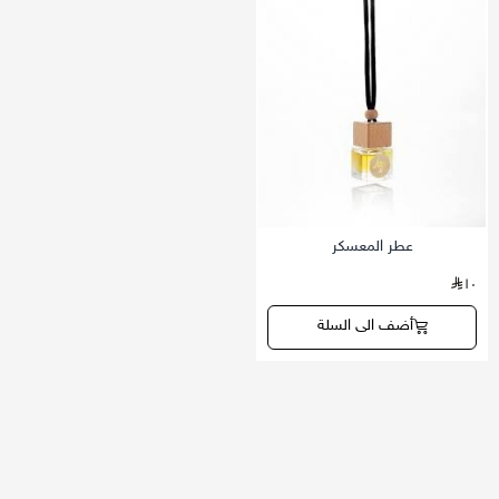
عطر المعسكر
١٠
أضف الى السلة