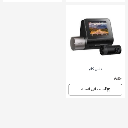
داش كام
٤٥٠
أضف الى السلة