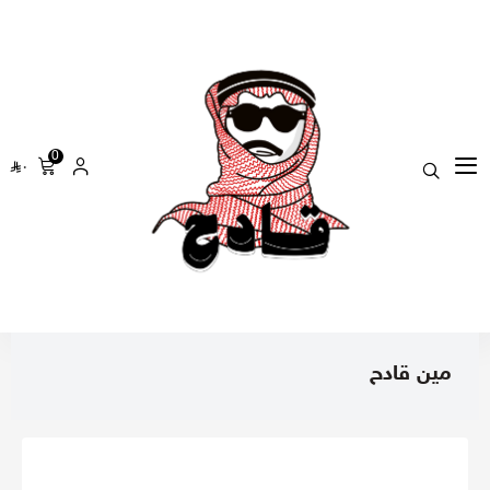
0
٠
مين قادح