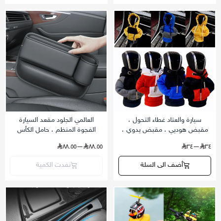
سيارة والعتاد غطاء التحول ،
العالمي الجلود مقعد السيارة
مقبض هوديي ، مقبض يدوي ،
الفجوة المنظم ، حامل الكأس
البلوز الموضة ، تغيير غطاء رافعة
المياه ، شق الجانب صندوق تخزين
—٨٨.٥٥
٨٨.٥٥
—٣٤
٣٤
، الجبهة السيارات حشو للسائق
أضف الى السلة
نفدت الكمية