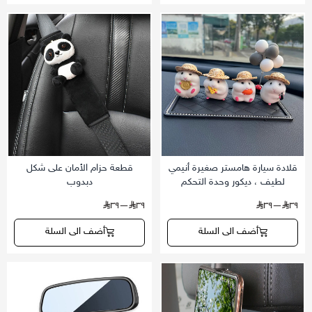
قلادة سيارة هامستر صغيرة أنيمي
قطعة حزام الأمان على شكل
لطيف ، ديكور وحدة التحكم
دبدوب
الداخلية ، ملحقات لوحة القيادة ،
—٣٩
٣٩
—٣٩
٣٩
هدايا للفتيات ، أدوات للسيارات
أضف الى السلة
أضف الى السلة