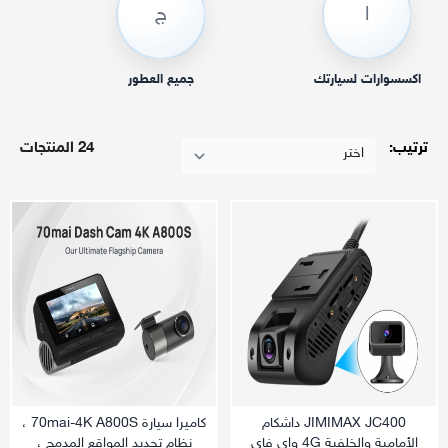
ا
ج
اكسسوارات لسيارتك
جميع العطور
ترتيب:
24 المنتجات
JIMIMAX JC400 داشكام
كاميرا سيارة 70mai-4K A800S ،
الأمامية والخلفية 4G واي فاي
نظام تحديد المواقع المدمج ،