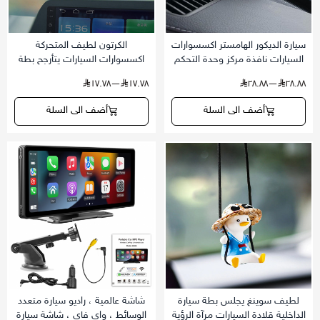
سيارة الديكور الهامستر اكسسوارات
الكرتون لطيف المتحركة
السيارات نافذة مركز وحدة التحكم
اكسسوارات السيارات يتأرجح بطة
لطيف دمية سيارة الداخلية قلادة
قلادة سيارة مرآة الرؤية الخلفية
—١٧.٧٨
١٧.٧٨
—٢٨.٨٨
٢٨.٨٨
السيارات لوحة القيادة كول الديكور
الحلي هدية عيد زوجين اكسسوارات
السيارات
أضف الى السلة
أضف الى السلة
لطيف سوينغ يجلس بطة سيارة
شاشة عالمية ، راديو سيارة متعدد
الداخلية قلادة السيارات مرآة الرؤية
الوسائط ، واي فاي ، شاشة سيارة