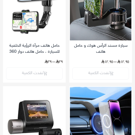
سيارة مسند الرأس هوك و حامل
حامل هاتف مرآة الرؤية الخلفية
هاتف
للسيارة ، حامل هاتف دوار 360
درجة
—٣٩
٣٩
—١٢.٩٥
١٢.٩٥
نفدت الكمية
نفدت الكمية