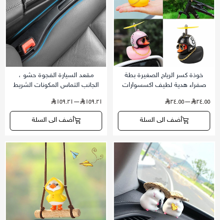
خوذة كسر الرياح الصغيرة بطة
مقعد السيارة الفجوة حشو ،
صفراء هدية لطيف اكسسوارات
الجانب التماس المكونات الشريط
السيارات الداخلية كسر الرياح بطة
مع الأخدود ، تسرب واقية ملء
—١٥٩.٢١
١٥٩.٢١
—٢٤.٥٥
٢٤.٥٥
سيارة زخرفة الدراجات اكسسوارات
الشريط ، اكسسوارات السيارات
الديكور
العالمية ، الديكور الداخلي
أضف الى السلة
أضف الى السلة