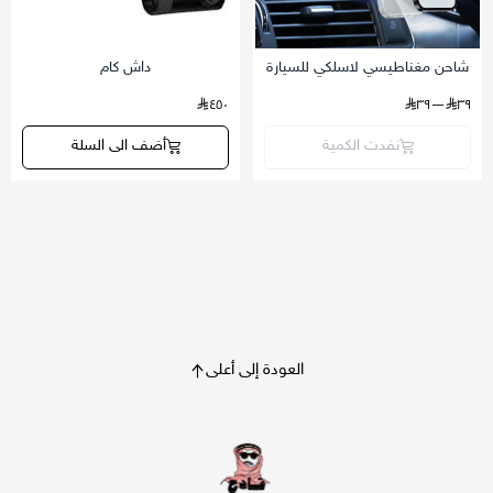
شاحن مغناطيسي لاسلكي للسيارة
داش كام
٤٥٠
—٣٩
٣٩
نفدت الكمية
أضف الى السلة
العودة إلى أعلى